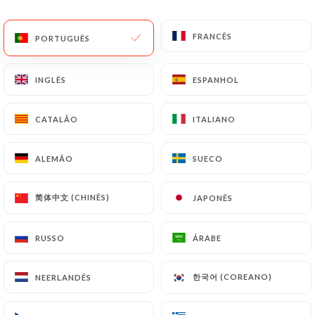
PT
MENU
FRANCÊS
FRANCÊS
PORTUGUÊS
PORTUGUÊS
INGLÊS
INGLÊS
ESPANHOL
ESPANHOL
CATALÃO
CATALÃO
ITALIANO
ITALIANO
/
PÁGINA INICIAL
CONTACTO
Contacto
ALEMÃO
ALEMÃO
SUECO
SUECO
简体中文 (CHINÊS)
简体中文 (CHINÊS)
JAPONÊS
JAPONÊS
RUSSO
RUSSO
ÁRABE
ÁRABE
한국어 (COREANO)
한국어 (COREANO)
NEERLANDÊS
NEERLANDÊS
Le Petit Vendôme