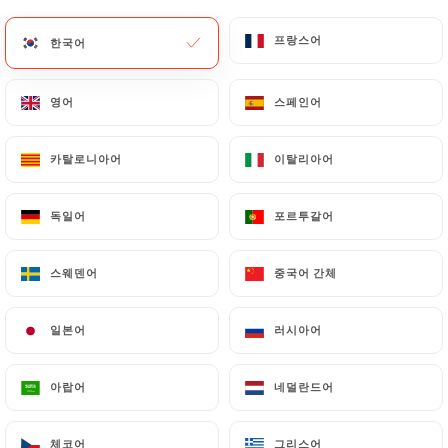
메뉴
KO
프랑스어
프랑스어
한국어
한국어
영어
영어
스페인어
스페인어
카탈로니아어
카탈로니아어
이탈리아어
이탈리아어
/
홈
연락처
연락처
독일어
독일어
포르투갈어
포르투갈어
스웨덴어
스웨덴어
중국어 간체
중국어 간체
일본어
일본어
러시아어
러시아어
아랍어
아랍어
네덜란드어
네덜란드어
Le Petit Vendôme
체코어
체코어
그리스어
그리스어