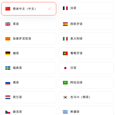
法语
法语
简体中文（中文）
简体中文（中文）
菜单
ZH
英语
英语
西班牙语
西班牙语
加泰罗尼亚语
加泰罗尼亚语
意大利语
意大利语
/
主页
联系人
德语
德语
葡萄牙语
葡萄牙语
联系人
瑞典语
瑞典语
日语
日语
俄语
俄语
阿拉伯语
阿拉伯语
荷兰语
荷兰语
한국어（韩语）
한국어（韩语）
Le Petit Vendôme
捷克语
捷克语
希腊语
希腊语