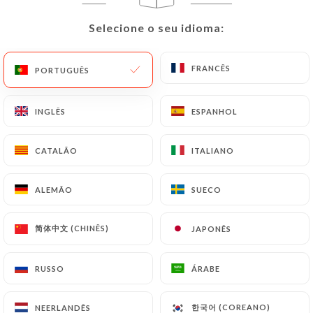
Selecione o seu idioma:
Selecione o seu idioma:
FRANCÊS
FRANCÊS
PORTUGUÊS
PORTUGUÊS
Le Petit Vendôme
INGLÊS
INGLÊS
ESPANHOL
ESPANHOL
CATALÃO
CATALÃO
ITALIANO
ITALIANO
1137 AVALIAÇÃO
RESTAURANT FRANÇAIS
ALEMÃO
ALEMÃO
SUECO
SUECO
8 Rue Des Capucines
75002 Paris France
简体中文 (CHINÊS)
简体中文 (CHINÊS)
JAPONÊS
JAPONÊS
RUSSO
RUSSO
ÁRABE
ÁRABE
한국어 (COREANO)
한국어 (COREANO)
NEERLANDÊS
NEERLANDÊS