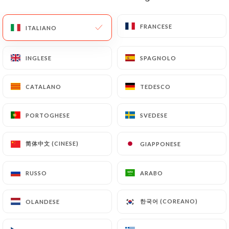
IT
MENU
FRANCESE
FRANCESE
ITALIANO
ITALIANO
INGLESE
INGLESE
SPAGNOLO
SPAGNOLO
CATALANO
CATALANO
TEDESCO
TEDESCO
/
PAGINA INIZIALE
CONTATTO
Contatto
PORTOGHESE
PORTOGHESE
SVEDESE
SVEDESE
简体中文 (CINESE)
简体中文 (CINESE)
GIAPPONESE
GIAPPONESE
RUSSO
RUSSO
ARABO
ARABO
한국어 (COREANO)
한국어 (COREANO)
OLANDESE
OLANDESE
Le Petit Vendôme