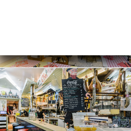
문
기
러
뷰
뉴
락