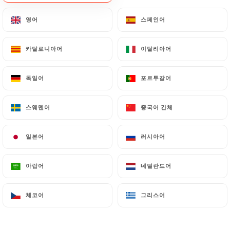
메뉴
KO
영어
영어
스페인어
스페인어
카탈로니아어
카탈로니아어
이탈리아어
이탈리아어
독일어
독일어
포르투갈어
포르투갈어
/
홈
갤러리
갤러리
스웨덴어
스웨덴어
중국어 간체
중국어 간체
일본어
일본어
러시아어
러시아어
아랍어
아랍어
네덜란드어
네덜란드어
체코어
체코어
그리스어
그리스어