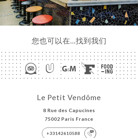
您也可以在…找到我们
Le Petit Vendôme
8 Rue des Capucines
75002 Paris France
+33142610588