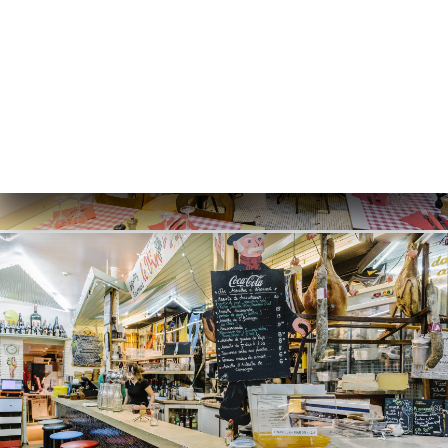
单
库
价
单
系