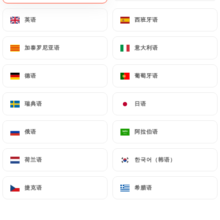
菜单
ZH
英语
英语
西班牙语
西班牙语
加泰罗尼亚语
加泰罗尼亚语
意大利语
意大利语
德语
德语
葡萄牙语
葡萄牙语
/
主页
图库
图库
瑞典语
瑞典语
日语
日语
俄语
俄语
阿拉伯语
阿拉伯语
荷兰语
荷兰语
한국어（韩语）
한국어（韩语）
捷克语
捷克语
希腊语
希腊语