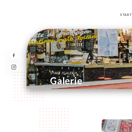
START
/
START
GALERIE
Galerie