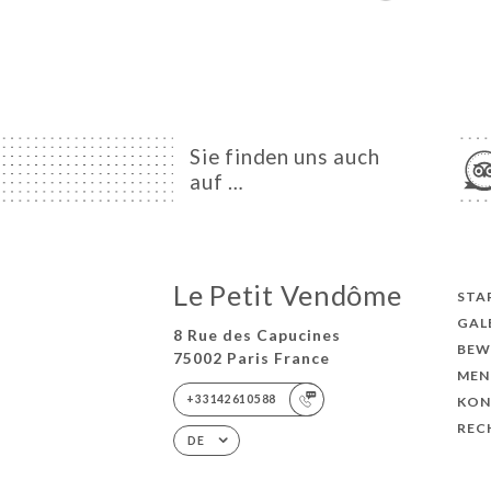
Sie finden uns auch
auf …
Le Petit Vendôme
STA
GAL
8 Rue des Capucines
BEW
75002 Paris France
MEN
+33142610588
KON
REC
DE