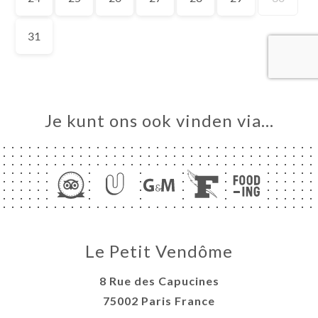
ME
VEREN
ELLEN
ERIJ
IEW
NU
Je kunt ons ook vinden via…
TACT
Le Petit Vendôme
8 Rue des Capucines
75002 Paris France