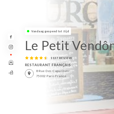
Vandaag geopend tot :tijd
Le Petit Vend
1137 REVIEW
RESTAURANT FRANÇAIS
8 Rue Des Capucines
75002 Paris France